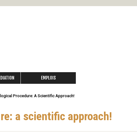
Skip
to
main
content
ÉDIATION
EMPLOIS
ogical Procedure: A Scientific Approach!
e: a scientific approach!