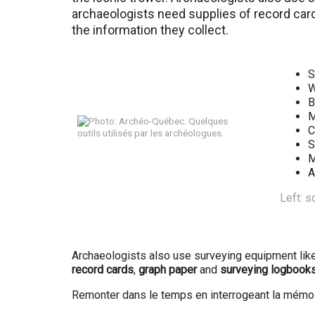
archaeologists need supplies of record card
the information they collect.
S
W
B
M
C
S
M
A
Left: 
Archaeologists also use surveying equipment like 
record cards
,
graph paper
and
surveying logbook
Remonter dans le temps en interrogeant la mémoir