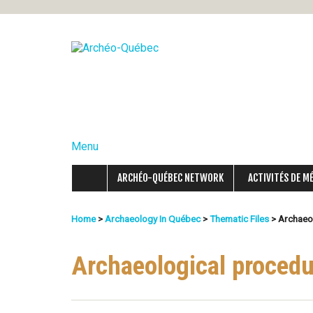
A
r
c
Menu
h
é
ARCHÉO-QUÉBEC NETWORK
ACTIVITÉS DE M
o
Home
>
Archaeology In Québec
>
Thematic Files
>
Archaeol
You
-
Are
Archaeological procedur
Q
Here
u