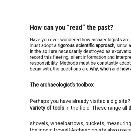
é
b
How can you “read” the past?
e
c
Have you ever wondered how archaeologists are a
must adopt a
rigorous scientific approach
, since 
in the soil are necessarily destroyed as excavat
record this fleeting, silent information and interpr
responsibility. Methods must be constantly adapt
begin with, the questions are
why
,
when
and
how
The archaeologist’s toolbox
Perhaps you have already visited a dig site?
variety of tools
in the field. These range al
shovels, wheelbarrows, buckets, measuring t
the iconic trowel! Archaeologists also use s