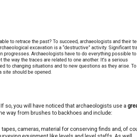
ble to retrace the past? To succeed, archaeologists and their 
archaeological excavation is a “destructive” activity. Significant t
ion progresses. Archaeologists have to do everything possible to
et the way the traces are related to one another. It’s a serious
ed to changing situations and to new questions as they arise. To
a site should be opened.
 If so, you will have noticed that archaeologists use a
gre
l the way from brushes to backhoes and include:
apes, cameras, material for conserving finds and, of co
urveying equipment like levels and level staffs. As well,