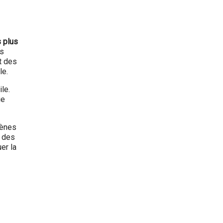
 plus
ts
t des
le.
le.
ie
mènes
r des
er la