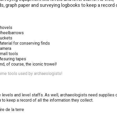
s, graph paper and surveying logbooks to keep a record o
hovels
heelbarrows
uckets
aterial for conserving finds
amera
mall tools
esuring tapes
nd, of course, the iconic trowel!
some tools used by archaeologists!
levels and level staffs. As well, archaeologists need supplies 
s
to keep a record of all the information they collect.
e de la terre