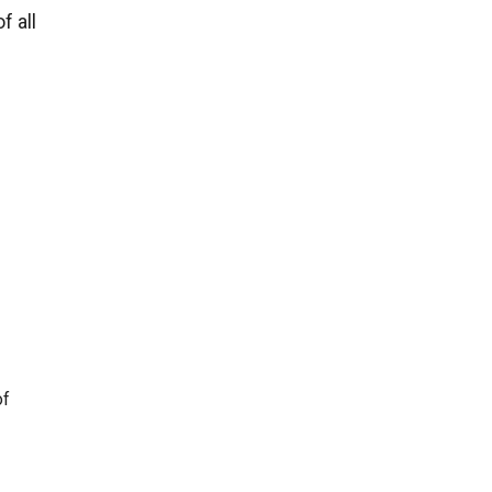
f all
of