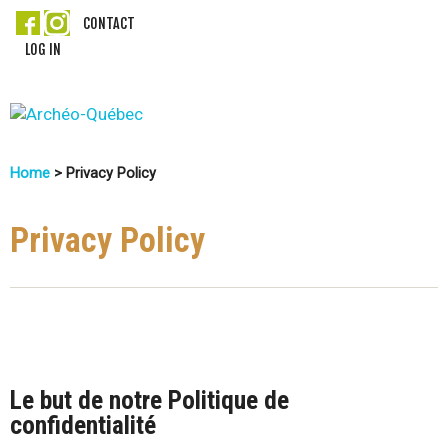
Skip
CONTACT
LOG IN
to
main
content
A
Home
>
Privacy Policy
r
You
c
Are
Privacy Policy
Here
h
é
o
Le but de notre Politique de
-
confidentialité