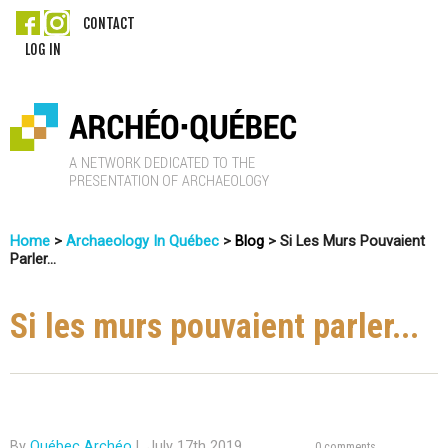
Skip
CONTACT
LOG IN
to
main
content
A
Home
>
Archaeology In Québec
>
Blog
>
Si Les Murs Pouvaient
r
Parler...
You
c
Are
Si les murs pouvaient parler...
Here
h
é
o
By
Québec Archéo
|
July 17th 2019
0 comments