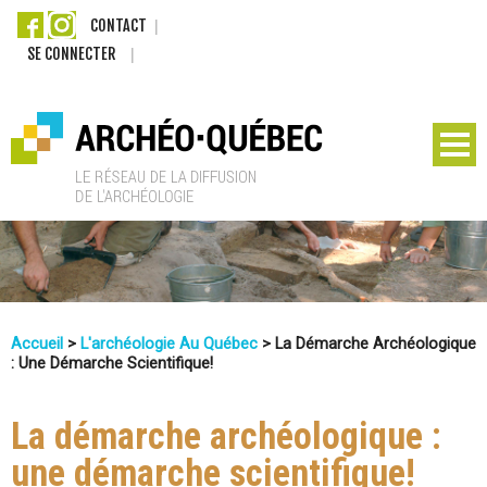
Aller
CONTACT
SE CONNECTER
au
contenu
principal
A
r
c
Accueil
>
L'archéologie Au Québec
>
La Démarche Archéologique
: Une Démarche Scientifique!
h
Vous
Êtes
é
La démarche archéologique :
Ici
une démarche scientifique!
o