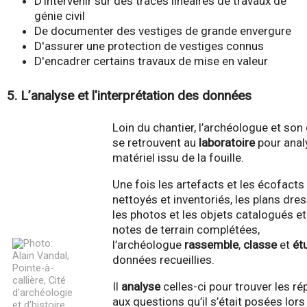
D’intervenir sur des tracés linéaires de travaux de
génie civil
De documenter des vestiges de grande envergure
D'assurer une protection de vestiges connus
D'encadrer certains travaux de mise en valeur
5. L’analyse et l'interprétation des données
Loin du chantier, l’archéologue et son
se retrouvent au
laboratoire
pour anal
matériel issu de la fouille.
Une fois les artefacts et les écofacts
nettoyés et inventoriés, les plans dres
les photos et les objets catalogués et
notes de terrain complétées,
l’archéologue
rassemble
,
classe
et
ét
données recueillies.
Il
analyse
celles-ci pour trouver les r
aux questions qu’il s’était posées lors