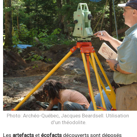
Photo: Archéo-Québec, Jacques Beardsell. Utilisation 
d'un théodolite.
Les
artefacts
et
écofacts
découverts sont déposés