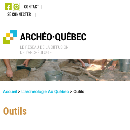
Aller
CONTACT
SE CONNECTER
au
contenu
principal
A
r
c
Accueil
>
L'archéologie Au Québec
>
Outils
h
Vous
Êtes
Outils
é
Ici
o