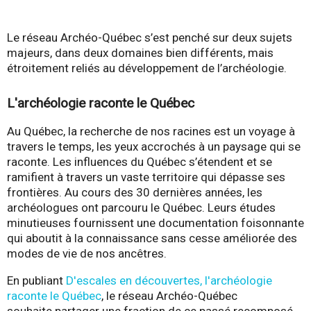
-
Le réseau Archéo-Québec s’est penché sur deux sujets
Q
majeurs, dans deux domaines bien différents, mais
étroitement reliés au développement de l’archéologie.
u
L'archéologie raconte le Québec
é
Au Québec, la recherche de nos racines est un voyage à
b
travers le temps, les yeux accrochés à un paysage qui se
raconte.
Les influences du Québec s’étendent
et se
e
ramifient à travers un vaste territoire qui dépasse ses
frontières.
Au cours des 30 dernières années, les
c
archéologues
ont parcouru le Québec. Leurs études
minutieuses
fournissent une documentation foisonnante
qui aboutit
à la connaissance sans cesse améliorée des
modes de vie de nos ancêtres.
En publiant
D'escales en découvertes, l'archéologie
raconte le Québec
, le réseau Archéo-Québec
souhaite
partager une fraction de ce passé recomposé