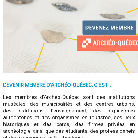
-
Q
u
é
b
e
DEVENIR MEMBRE D'ARCHÉO-QUÉBEC, C'EST...
c
Les membres d’Archéo-Québec sont des institutions
muséales, des municipalités et des centres urbains,
des institutions d’enseignement, des organismes
autochtones et des organismes en tourisme, des lieux
historiques et des parcs, des firmes privées en
archéologie, ainsi que des étudiants, des professionnels
et des passionnés de l’archéologie.