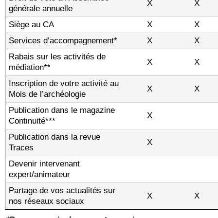
X
X
générale annuelle
Siège au CA
X
X
Services d’accompagnement*
X
X
Rabais sur les activités de
X
X
médiation**
Inscription de votre activité au
X
X
Mois de l’archéologie
Publication dans le magazine
X
Continuité***
Publication dans la revue
X
Traces
Devenir intervenant
expert/animateur
Partage de vos actualités sur
X
X
nos réseaux sociaux