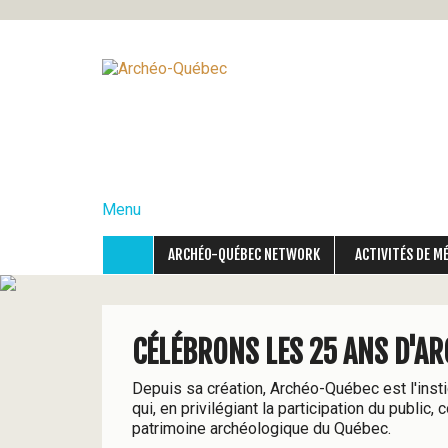
A
r
c
Menu
h
é
ARCHÉO-QUÉBEC NETWORK
ACTIVITÉS DE M
o
-
CÉLÉBRONS LES 25 ANS D'A
Q
Depuis sa création, Archéo-Québec est l'instig
qui, en privilégiant la participation du public, 
u
patrimoine archéologique du Québec.