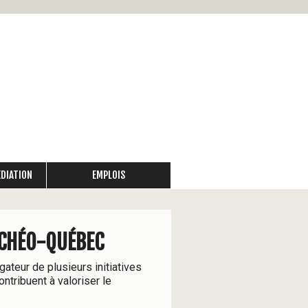
Skip
to
main
content
ÉDIATION
EMPLOIS
RCHÉO-QUÉBEC
ateur de plusieurs initiatives
contribuent à valoriser le