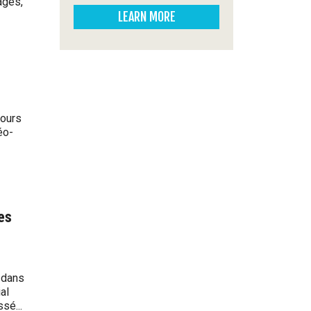
âges,
LEARN MORE
bours
éo-
es
, dans
al
sé...