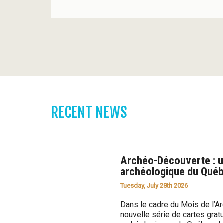
é
b
e
c
RECENT NEWS
Archéo-Découverte : un
archéologique du Qué
Tuesday, July 28th 2026
Dans le cadre du Mois de l’A
nouvelle série de cartes grat