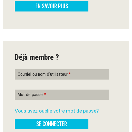
EN SAVOIR PLUS
-
Q
u
é
Déjà membre ?
b
e
Courriel ou nom d'utilisateur
*
c
Mot de passe
*
Vous avez oublié votre mot de passe?