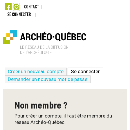
Aller
CONTACT
SE CONNECTER
au
contenu
principal
A
Créer un nouveau compte
Se connecter
(onglet actif)
r
Demander un nouveau mot de passe
c
h
Non membre ?
é
Pour créer un compte, il faut être membre du
réseau Archéo-Québec.
o