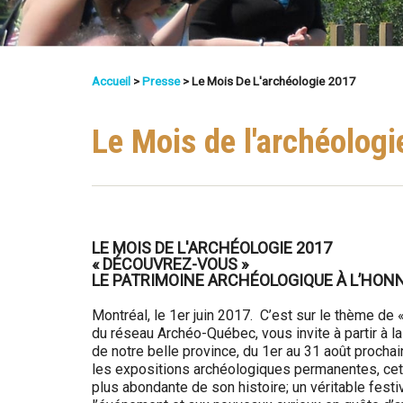
Q
u
é
Accueil
>
Presse
>
Le Mois De L'archéologie 2017
Vous
b
Êtes
Le Mois de l'archéolog
e
Ici
c
LE MOIS DE L'ARCHÉOLOGIE 2017
« DÉCOUVREZ-VOUS »
LE PATRIMOINE ARCHÉOLOGIQUE À L’HON
Montréal, le 1er juin 2017. C’est sur le thème de
du réseau Archéo-Québec, vous invite à partir à l
de notre belle province, du 1er au 31 août proch
les expositions archéologiques permanentes, cett
plus abondante de son histoire; un véritable festiv