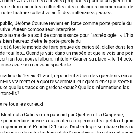
venture. À travers ses activités proposées partout au Québec, le
chesse des rencontres culturelles, des échanges commerciaux, d
otre histoire collective au fil des millénaires passés.
 public, Jérôme Couture revient en force comme porte-parole du
utive. Auteur-compositeur-interprète
ousiasme de sa soif de connaissance pour l’archéologie : « L’his
s bien heureux d’être le porte-parole du
s et à tout le monde de faire preuve de curiosité, d’aller dans le
es de fouilles… Quand je vais dans un musée et que je vois une poi
orti un tout nouvel album, intitulé « Gagner sa place », le 14 oct
ournée avec son nouveau spectacle.
aura lieu du 1er au 31 août, répondent à bien des questions enco
ent-ils vraiment et à quoi ressemblait leur quotidien? Que s’est-il
ns et quelles traces en gardons-nous? Quelles informations les
rtent-ils?
aire tous les curieux!
de Montréal à Gatineau, en passant par Québec et la Gaspésie,
e pour séduire novices ou amateurs expérimentés, petits et gra
a programmation! Pendant 31 jours, l’archéologie se glisse dans 
éhension de notre histoire et de l’importance de notre patrimoin