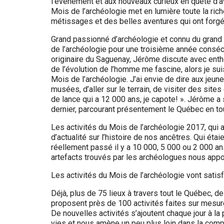
l’événement et aux nouveaux curieux en quête d’a
Mois de l’archéologie met en lumière toute la ri
métissages et des belles aventures qui ont forgé n
Grand passionné d’archéologie et connu du grand
de l’archéologie pour une troisième année conséc
originaire du Saguenay, Jérôme discute avec enth
de l’évolution de l’homme me fascine, alors je sui
Mois de l’archéologie. J’ai envie de dire aux jeune
musées, d’aller sur le terrain, de visiter des sit
de lance qui a 12 000 ans, je capote! ». Jérôme a s
dernier, parcourant présentement le Québec en t
Les activités du Mois de l’archéologie 2017, qui 
d’actualité sur l’histoire de nos ancêtres. Qui étai
réellement passé il y a 10 000, 5 000 ou 2 000 a
artefacts trouvés par les archéologues nous appo
Les activités du Mois de l’archéologie vont satisf
Déjà, plus de 75 lieux à travers tout le Québec, 
proposent près de 100 activités faites sur mesur
De nouvelles activités s’ajoutent chaque jour à l
vies et nous amène un peu plus loin dans la compr