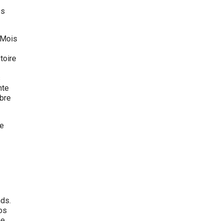
es
 Mois
toire
s
nte
obre
re
nds.
nos
e.