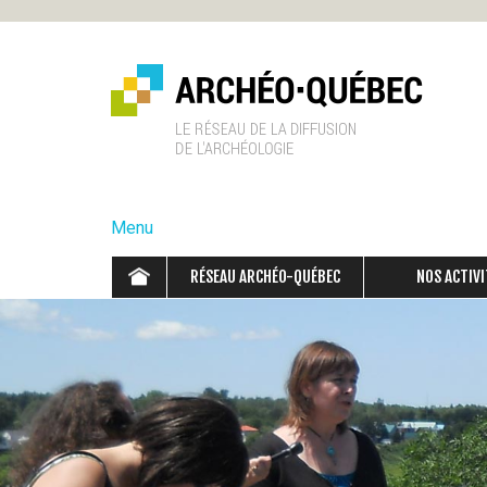
A
r
Menu
c
RÉSEAU ARCHÉO-QUÉBEC
NOS ACTIVI
h
é
o
-