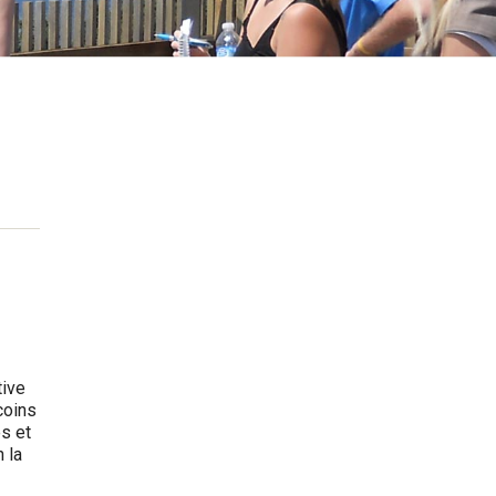
tive
coins
s et
 la